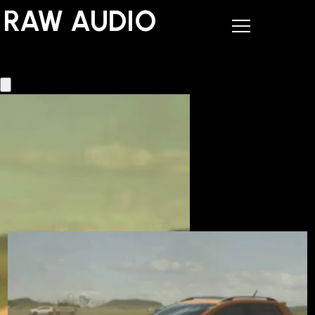
RAW AUDIO
RAW AUDIO