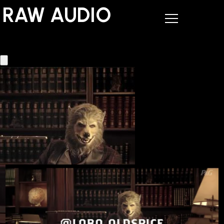
RAW AUDIO
RAW AUDIO