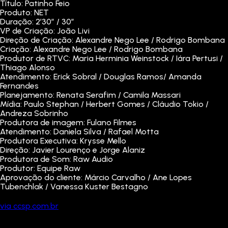
Título: Patinho Feio
Produto: NET
Duração: 2’30” / 30”
VP de Criação: João Livi
Direção de Criação: Alexandre Nego Lee / Rodrigo Bombana
Criação: Alexandre Nego Lee / Rodrigo Bombana
Produtor de RTVC: Maria Herminia Weinstock / Iára Pertusi /
Thiago Alonso
Atendimento: Erick Sobral / Douglas Ramos/ Amanda
Fernandes
Planejamento: Renata Serafim / Camila Massari
Mídia: Paulo Stephan / Herbert Gomes / Cláudio Tokio /
Andreza Sobrinho
Produtora de imagem: Fulano Filmes
Atendimento: Daniela Silva / Rafael Motta
Produtora Executiva: Krysse Mello
Direção: Javier Lourenço e Jorge Alaniz
Produtora de Som: Raw Audio
Produtor: Equipe Raw
Aprovação do cliente: Márcio Carvalho / Ane Lopes
Tubenchlak / Vanessa Kuster Bestagno
via ccsp.com.br