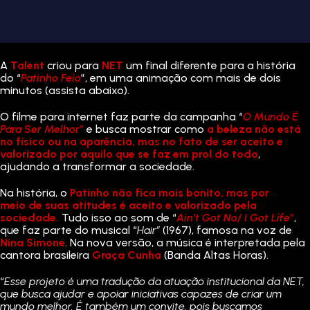
A
Talent
criou para
NET
um final diferente para a história
do “
Patinho Feio
”, em uma animação com mais de dois
minutos (assista abaixo).
O filme para internet faz parte da campanha “
O Mundo É
Para Ser Melhor”
e busca mostrar como
a beleza não está
no físico ou na aparência, mas no fato de ser aceito e
valorizado por aquilo que se faz em prol do todo
,
ajudando a transformar a sociedade.
Na história, o
Patinho não fica mais bonito, mas por
meio de suas atitudes é aceito e valorizado pela
sociedade.
Tudo isso ao som de “
Ain’t Got No/ I Got Life”
,
que faz parte do musical “
Hair”
(1967), famosa na voz de
Nina Simone
. Na nova versão, a música é interpretada pela
cantora brasileira
Graça Cunha
(Banda Altas Horas).
“
Esse projeto é uma tradução da atuação institucional da NET,
que busca ajudar e apoiar iniciativas capazes de criar um
mundo melhor. É também um convite, pois buscamos